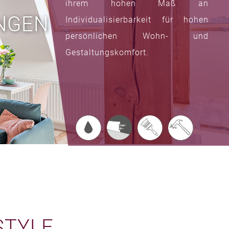
ihrem hohen Maß an
NGEN
Individualisierbarkeit für hohen
persönlichen Wohn- und
Gestaltungskomfort.
STYLE