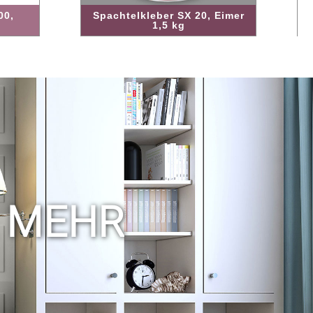
Spachtelkleber SX 20, Eimer
1,5 kg
Spach
& MEHR