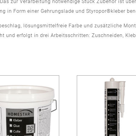
s. Das zur Verarbeitung notwendige Stuck Zubehör ist üb
ung in Form einer Gehrungslade und Styropor®kleber benö
schlag, lösungsmittelfreie Farbe und zusätzliche Monta
 und erfolgt in drei Arbeitsschritten: Zuschneiden, Klebe