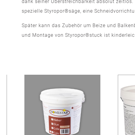
dank seiner Überstreichbarkeit absolut zeitlo
spezielle Styropor®säge, eine Schneidvorricht
Später kann das Zubehör um Beize und Balkenbe
und Montage von Styropor®stuck ist kinderleicht