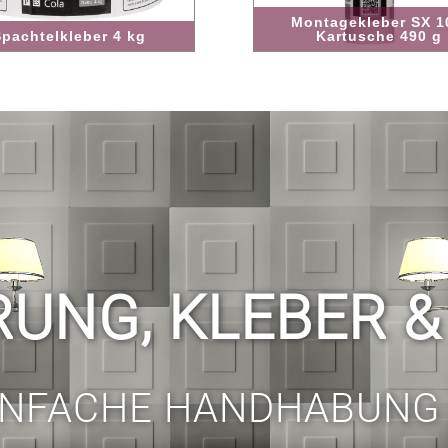
Montagekleber SX 100,
leber 4 kg
Kartusche 490 g
RUNG, KLEBER 
INFACHE HANDHABUNG